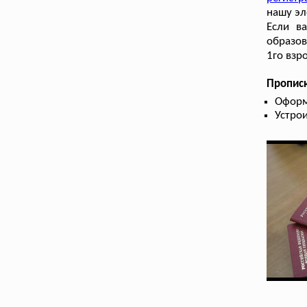
нашу эл
Если в
образов
1го взр
Прописк
Оформ
Устрои