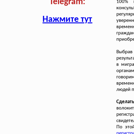
Telegram:
100% 
консуль
регуляр
Нажмите тут
уверен
времен
граждан
приобр
Выбрав 
результ
в мигр
органа
говори
временн
людей п
Сделат
волоки
регистр
свидете
По это
регистр