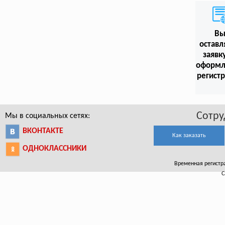
В
оставл
заявк
оформл
регист
Сотру
Мы в социальных сетях:
ВКОНТАКТЕ
Как заказать
ОДНОКЛАССНИКИ
Временная регистра
С