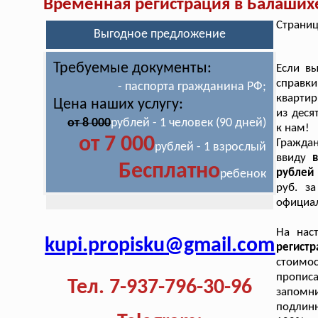
Временная регистрация в Балаших
Страниц
Выгодное предложение
Требуемые документы:
Если вы
справки
- паспорта гражданина РФ;
квартир
Цена наших услугу:
из деся
от 8 000
рублей - 1 человек (90 дней)
к нам!
от 7 000
Граждан
рублей - 1 взрослый
ввиду
Бесплатно
рублей 
ребенок
руб. за
официал
На нас
kupi.propisku@gmail.com
регист
стоимо
пропис
Тел. 7-937-796-30-96
запомни
подлин